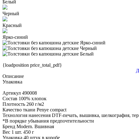
Белый
Черный
Красный
Ярко-синий
{loadposition price_total_pdf}
Д
Описание
Упаковка
Артикул
490008
Состав
100% хлопок
Плотность
260 г/м2
Качество ткани
Penye compact
Технология нанесения
DTF-печать, вышивка, шелкография, те
*
В порядке убывания предпочтительности
Бренд
Modern. Вшивная
Вес 1 шт.
450 г
Упаковка
40 штук в коробе