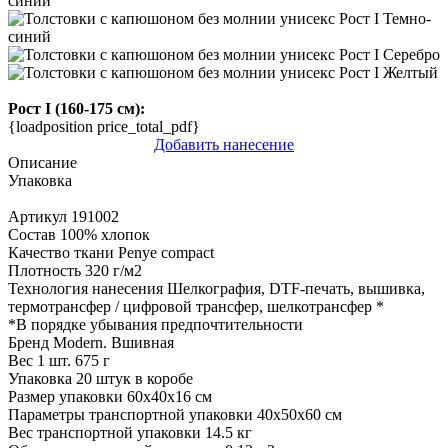
Рост I (160-175 см):
{loadposition price_total_pdf}
Добавить нанесение
Описание
Упаковка
Артикул
191002
Состав
100% хлопок
Качество ткани
Penye compact
Плотность
320 г/м2
Технология нанесения
Шелкография, DTF-печать, вышивка,
термотрансфер / цифровой трансфер, шелкотрансфер
*
*
В порядке убывания предпочтительности
Бренд
Modern. Вшивная
Вес 1 шт.
675 г
Упаковка
20 штук в коробе
Размер упаковки
60х40х16 см
Параметры транспортной упаковки
40x50x60 см
Вес транспортной упаковки
14.5 кг