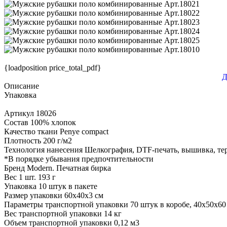
{loadposition price_total_pdf}
Д
Описание
Упаковка
Артикул
18026
Состав
100% хлопок
Качество ткани
Penye compact
Плотность
200 г/м2
Технология нанесения
Шелкография, DTF-печать, вышивка, те
*
В порядке убывания предпочтительности
Бренд
Modern. Печатная бирка
Вес 1 шт.
193 г
Упаковка
10 штук в пакете
Размер упаковки
60x40x3 см
Параметры транспортной упаковки
70 штук в коробе, 40x50x60
Вес транспортной упаковки
14 кг
Объем транспортной упаковки
0,12 м3