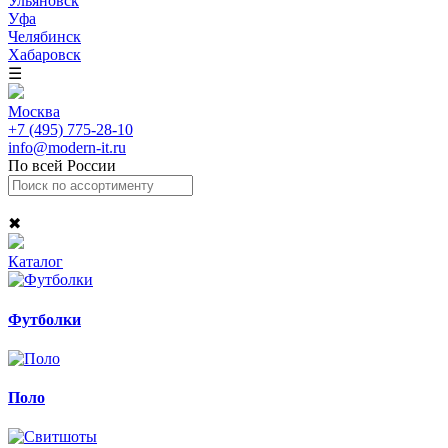
Ульяновск
Уфа
Челябинск
Хабаровск
☰
Москва
+7 (495) 775-28-10
info@modern-it.ru
По всей России
✖
Каталог
Футболки
Поло