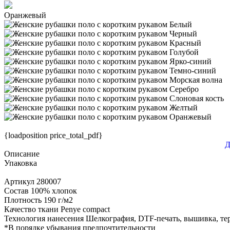
Оранжевый
{loadposition price_total_pdf}
Д
Описание
Упаковка
Артикул
280007
Состав
100% хлопок
Плотность
190 г/м2
Качество ткани
Penye compact
Технология нанесения
Шелкография, DTF-печать, вышивка, те
*
В порядке убывания предпочтительности