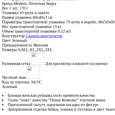
Бренд
Modern. Печатная бирка
Вес 1 шт.
170 г
Упаковка
10 штук в пакете
Размер упаковки
60x40x3 см
Параметры транспортной упаковки
70 штук в коробе, 40x50x60
Вес транспортной упаковки
13 кг
Объем транспортной упаковки
0,12 м3
Конструктор
Скачать конструктор
Цвет
Зеленый
Принадлежность
Женская
Размеры
S,M,L,XL,2XL,3XL
Размерная сетка
Для просмотра кликните на иконку
Честный знак
Код по пантону
3415С
Зеленый
Базовая женская рубашка поло премиум-качества
Ткань “пике” качества “Пенье Компакт” плотной вязки
Приталенный силуэт, идеальная посадка по фигуре
Декоративная отделка бейки, планки и пуговиц в цвет ткан