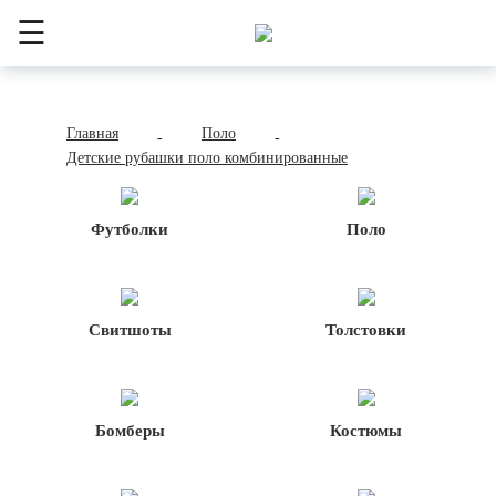
☰
Главная
Поло
-
-
Детские рубашки поло комбинированные
Футболки
Поло
Свитшоты
Толстовки
Бомберы
Костюмы