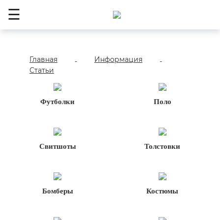
☰
Главная
Информация
-
-
Статьи
Футболки
Поло
Свитшоты
Толстовки
Бомберы
Костюмы