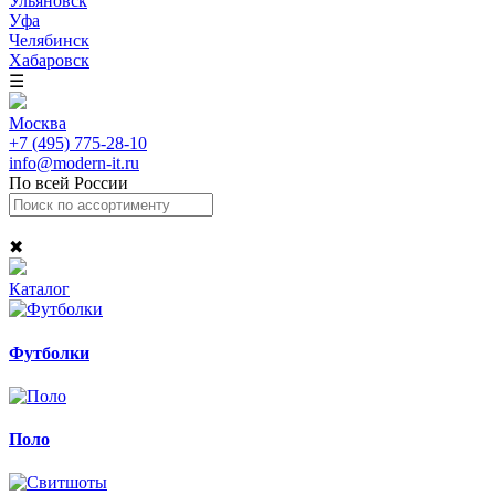
Ульяновск
Уфа
Челябинск
Хабаровск
☰
Москва
+7 (495) 775-28-10
info@modern-it.ru
По всей России
✖
Каталог
Футболки
Поло