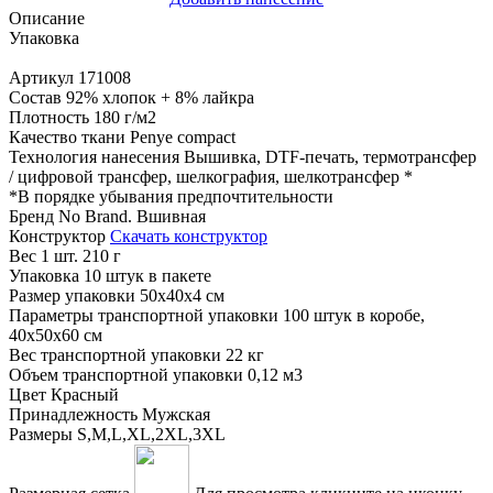
Описание
Упаковка
Артикул
171008
Состав
92% хлопок + 8% лайкра
Плотность
180 г/м2
Качество ткани
Penye compact
Технология нанесения
Вышивка, DTF-печать, термотрансфер
/ цифровой трансфер, шелкография, шелкотрансфер
*
*
В порядке убывания предпочтительности
Бренд
No Brand. Вшивная
Конструктор
Скачать конструктор
Вес 1 шт.
210 г
Упаковка
10 штук в пакете
Размер упаковки
50х40х4 см
Параметры транспортной упаковки
100 штук в коробе,
40x50x60 см
Вес транспортной упаковки
22 кг
Объем транспортной упаковки
0,12 м3
Цвет
Красный
Принадлежность
Мужская
Размеры
S,M,L,XL,2XL,3XL