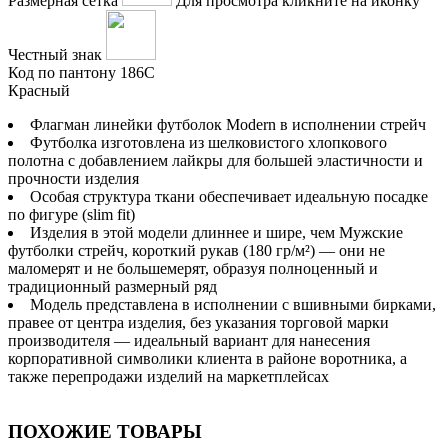
Размерная сетка
Для просмотра кликните на иконку
Честный знак
Код по пантону
186С
Красный
Флагман линейки футболок Modern в исполнении стрейч
Футболка изготовлена из шелковистого хлопкового
полотна с добавлением лайкры для большей эластичности и
прочности изделия
Особая структура ткани обеспечивает идеальную посадкe
по фигуре (slim fit)
Изделия в этой модели длиннее и шире, чем Мужские
футболки стрейч, короткий рукав (180 гр/м²) — они не
маломерят и не большемерят, образуя полноценный и
традиционный размерный ряд
Модель представлена в исполнении с вшивными бирками,
правее от центра изделия, без указания торговой марки
производителя — идеальный вариант для нанесения
корпоративной символики клиента в районе воротника, а
также перепродажи изделий на маркетплейсах
ПОХОЖИЕ ТОВАРЫ