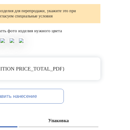
изделия для перепродажи, укажите это при
огласуем специальные условия
еть фото изделия нужного цвета
ITION PRICE_TOTAL_PDF}
авить нанесение
Упаковка