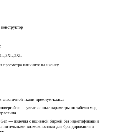
 конструктор
с
XL,2XL,3XL
я просмотра кликните на иконку
и эластичной ткани премиум-класса
оверсайз» — увеличенные параметры по табелю мер,
орловина
 Gen — изделия с вшивной биркой без идентификации
полнительными возможностями для брендирования и
ики