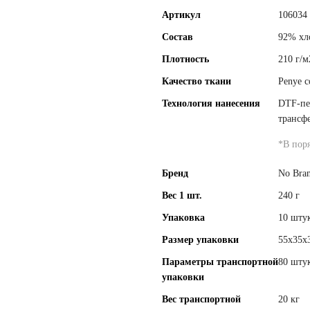
Артикул
106034
Состав
92% хл
Плотность
210 г/м
Качество ткани
Penye c
Технология нанесения
DTF-пе
трансф
*
В пор
Бренд
No Bra
Вес 1 шт.
240 г
Упаковка
10 штук
Размер упаковки
55х35х
Параметры транспортной
80 штук
упаковки
Вес транспортной
20 кг