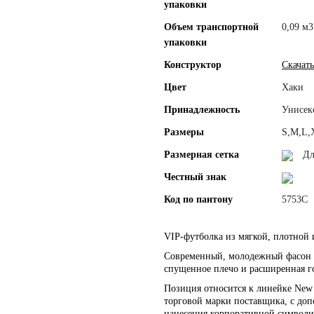
упаковки
Объем транспортной
0,09 м3
упаковки
Конструктор
Скачать
Цвет
Хаки
Принадлежность
Унисек
Размеры
S,M,L,
Размерная сетка
Дл
Честный знак
Код по пантону
5753С
VIP-футболка из мягкой, плотной 
Современный, молодежный фасон «
спущенное плечо и расширенная г
Позиция относится к линейке New
торговой марки поставщика, с до
нанесения корпоративной символ