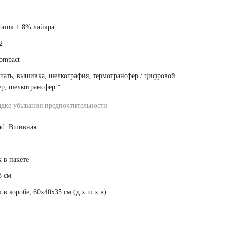
опок + 8% лайкра
2
ompact
чать, вышивка, шелкография, термотрансфер / цифровой
ер, шелкотрансфер
*
ядке убывания предпочтительности
nd. Вшивная
 в пакете
3 см
 в коробе, 60x40x35 см (д x ш x в)