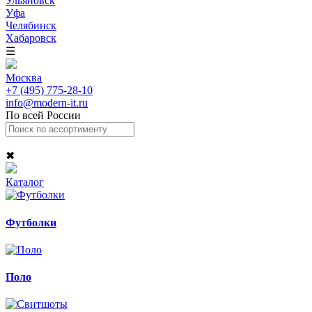
Ульяновск
Уфа
Челябинск
Хабаровск
☰
Москва
+7 (495) 775-28-10
info@modern-it.ru
По всей России
✖
Каталог
Футболки
Поло