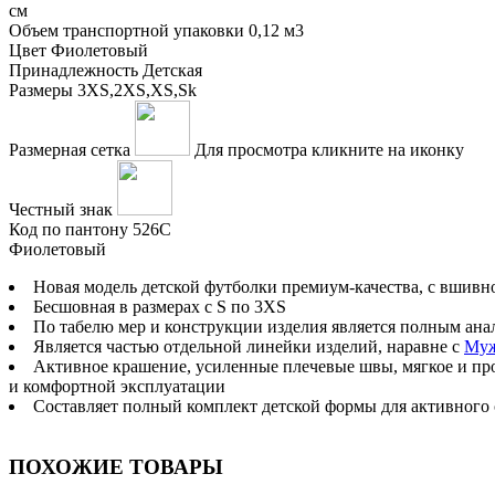
см
Объем транспортной упаковки
0,12 м3
Цвет
Фиолетовый
Принадлежность
Детская
Размеры
3XS,2XS,XS,Sk
Размерная сетка
Для просмотра кликните на иконку
Честный знак
Код по пантону
526C
Фиолетовый
Новая модель детской футболки премиум-качества, с вшивн
Бесшовная в размерах с S по 3XS
По табелю мер и конструкции изделия является полным ан
Является частью отдельной линейки изделий, наравне с
Муж
Активное крашение, усиленные плечевые швы, мягкое и пр
и комфортной эксплуатации
Составляет полный комплект детской формы для активного 
ПОХОЖИЕ ТОВАРЫ