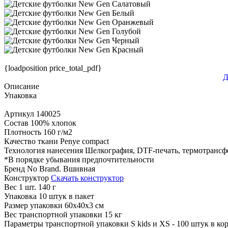
{loadposition price_total_pdf}
Д
Описание
Упаковка
Артикул
140025
Состав
100% хлопок
Плотность
160 г/м2
Качество ткани
Penye compact
Технология нанесения
Шелкография, DTF-печать, термотрансф
*
В порядке убывания предпочтительности
Бренд
No Brand. Вшивная
Конструктор
Скачать конструктор
Вес 1 шт.
140 г
Упаковка
10 штук в пакет
Размер упаковки
60x40x3 см
Вес транспортной упаковки
15 кг
Параметры транспортной упаковки
S kids и XS - 100 штук в к