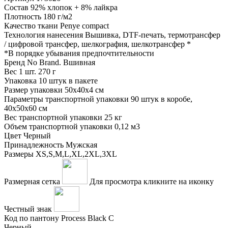
Состав
92% хлопок + 8% лайкра
Плотность
180 г/м2
Качество ткани
Penye compact
Технология нанесения
Вышивка, DTF-печать, термотрансфер
/ цифровой трансфер, шелкография, шелкотрансфер
*
*
В порядке убывания предпочтительности
Бренд
No Brand. Вшивная
Вес 1 шт.
270 г
Упаковка
10 штук в пакете
Размер упаковки
50х40х4 см
Параметры транспортной упаковки
90 штук в коробе,
40x50x60 см
Вес транспортной упаковки
25 кг
Объем транспортной упаковки
0,12 м3
Цвет
Черный
Принадлежность
Мужская
Размеры
XS,S,M,L,XL,2XL,3XL
Размерная сетка
Для просмотра кликните на иконку
Честный знак
Код по пантону
Process Black C
Черный