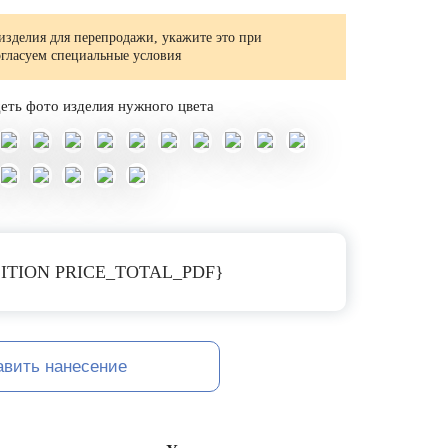
изделия для перепродажи, укажите это при
огласуем специальные условия
еть фото изделия нужного цвета
ITION PRICE_TOTAL_PDF}
авить нанесение