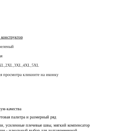
 конструктор
зеленый
ая
XL,2XL,3XL,4XL,5XL
я просмотра кликните на иконку
ум-качества
товая палитра и размерный ряд
ии, усиленные плечевые швы, мягкий компенсатор
ние - идеальный выбор для долговременной