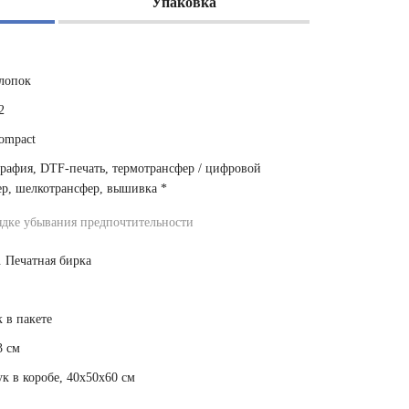
Упаковка
лопок
2
ompact
рафия, DTF-печать, термотрансфер / цифровой
ер, шелкотрансфер, вышивка
*
ядке убывания предпочтительности
. Печатная бирка
 в пакете
3 см
к в коробе, 40x50x60 см