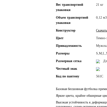
Вес транспортной
21 кг
упаковки
Объем транспортной
0,12 м3
упаковки
Конструктор
Скачать
Цвет
Темно-
Принадлежность
Мужск
Размеры
S,M,L,
Размерная сетка
Дл
Честный знак
Код по пантону
561С
Базовая бесшовная футболка преми
Яркие цвета, крайне обширные цве
Высокая устойчивость к деформац
горловины, супер-активное краше