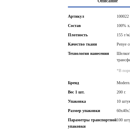
Описание
Артикул
100022
Состав
100% х
Плотность
155 г/м
Качество ткани
Penye c
Технология нанесения
Шелког
трансф
*
В пор
Бренд
Modern
Вес 1 шт.
200 г.
Упаковка
10 штук
Размер упаковки
60x40x
Параметры транспортной
100 шту
упаковки