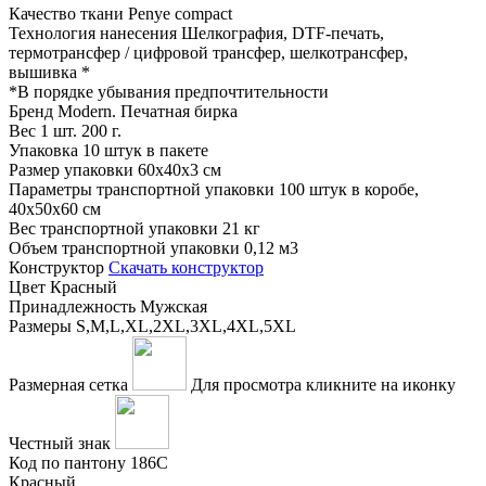
Качество ткани
Penye compact
Технология нанесения
Шелкография, DTF-печать,
термотрансфер / цифровой трансфер, шелкотрансфер,
вышивка
*
*
В порядке убывания предпочтительности
Бренд
Modern. Печатная бирка
Вес 1 шт.
200 г.
Упаковка
10 штук в пакете
Размер упаковки
60x40x3 см
Параметры транспортной упаковки
100 штук в коробе,
40x50x60 см
Вес транспортной упаковки
21 кг
Объем транспортной упаковки
0,12 м3
Конструктор
Скачать конструктор
Цвет
Красный
Принадлежность
Мужская
Размеры
S,M,L,XL,2XL,3XL,4XL,5XL
Размерная сетка
Для просмотра кликните на иконку
Честный знак
Код по пантону
186С
Красный