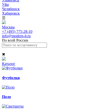
Ульяновск
Уфа
Челябинск
Хабаровск
☰
Москва
+7 (495) 775-28-10
info@modern-it.ru
По всей России
✖
Каталог
Футболки
Поло