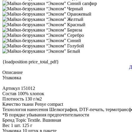
{loadposition price_total_pdf}
Д
Описание
Упаковка
Артикул
151012
Состав
100% хлопок
Плотность
130 г/м2
Качество ткани
Penye compact
Технология нанесения
Шелкография, DTF-печать, термотрансф
*
В порядке убывания предпочтительности
Бренд
Topic Textile. Вшивная
Вес 1 шт.
125 г
Упаковка
10 штук в пакете