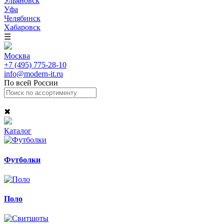
Ульяновск
Уфа
Челябинск
Хабаровск
☰
Москва
+7 (495) 775-28-10
info@modern-it.ru
По всей России
✖
Каталог
Футболки
Поло