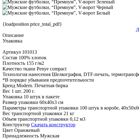
{loadposition price_total_pdf}
Д
Описание
Упаковка
Артикул
101013
Состав
100% хлопок
Плотность
155 г/м2
Качество ткани
Penye compact
Технология нанесения
Шелкография, DTF-печать, термотрансф
*
В порядке убывания предпочтительности
Бренд
Modern. Печатная бирка
Вес 1 шт.
200 г.
Упаковка
10 штук в пакете
Размер упаковки
60x40x3 см
Параметры транспортной упаковки
100 штук в коробе, 40x50x6
Вес транспортной упаковки
21 кг
Объем транспортной упаковки
0,12 м3
Конструктор
Скачать конструктор
Цвет
Оранжевый
Принадлежность
Мужская