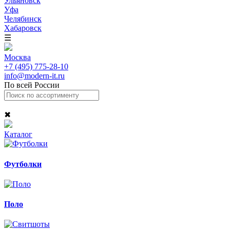
Ульяновск
Уфа
Челябинск
Хабаровск
☰
Москва
+7 (495) 775-28-10
info@modern-it.ru
По всей России
✖
Каталог
Футболки
Поло