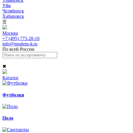
Ульяновск
Уфа
Челябинск
Хабаровск
☰
Москва
+7 (495) 775-28-10
info@modern-it.ru
По всей России
✖
Каталог
Футболки
Поло