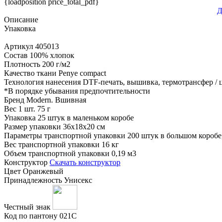
{loadposition price_total_pdf}
Д
Описание
Упаковка
Артикул
405013
Состав
100% хлопок
Плотность
200 г/м2
Качество ткани
Penye compact
Технология нанесения
DTF-печать, вышивка, термотрансфер /
*
В порядке убывания предпочтительности
Бренд
Modern. Вшивная
Вес 1 шт.
75 г
Упаковка
25 штук в маленьком коробе
Размер упаковки
36х18х20 см
Параметры транспортной упаковки
200 штук в большом коробе
Вес транспортной упаковки
16 кг
Объем транспортной упаковки
0,19 м3
Конструктор
Скачать конструктор
Цвет
Оранжевый
Принадлежность
Унисекс
Честный знак
Код по пантону
021C