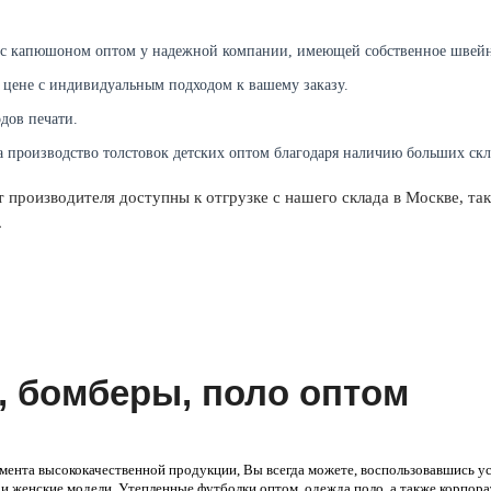
 с капюшоном оптом у надежной компании, имеющей собственное швейн
 цене с индивидуальным подходом к вашему заказу.
дов печати.
а производство толстовок детских оптом благодаря наличию больших ск
 производителя доступны к отгрузке с нашего склада в Москве, та
.
, бомберы, поло оптом
тимента высококачественной продукции, Вы всегда можете, воспользовавшись 
е и женские модели. Утепленные футболки оптом, одежда поло, а также корпор