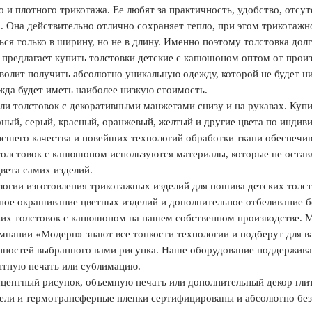
о и плотного трикотажа. Ее любят за практичность, удобство, отсу
. Она действительно отлично сохраняет тепло, при этом трикотажн
ься только в ширину, но не в длину. Именно поэтому толстовка дол
предлагает купить толстовки детские с капюшоном оптом от произ
волит получить абсолютно уникальную одежду, которой не будет ни 
ежда будет иметь наиболее низкую стоимость.
и толстовок с декоративными манжетами снизу и на рукавах. Купи
рный, серый, красный, оранжевый, желтый и другие цвета по индив
сшего качества и новейших технологий обработки ткани обеспечив
олстовок с капюшоном используются материалы, которые не остав
вета самих изделий.
огии изготовления трикотажных изделий для пошива детских толст
ное окрашивание цветных изделий и дополнительное отбеливание б
ких толстовок с капюшоном на нашем собственном производстве. М
мпании «Модерн» знают все тонкости технологии и подберут для в
енностей выбранного вами рисунка. Наше оборудование поддержива
нтную печать или сублимацию.
сцентный рисунок, объемную печать или дополнительный декор гли
тели и термотрансферные пленки сертифицированы и абсолютно бе