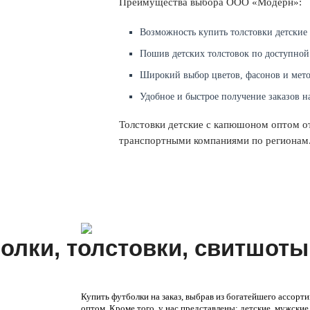
Преимущества выбора ООО «Модерн»:
Возможность купить толстовки детские
Пошив детских толстовок по доступной
Широкий выбор цветов, фасонов и мето
Удобное и быстрое получение заказов н
Толстовки детские с капюшоном оптом от
транспортными компаниями по регионам
олки, толстовки, свитшоты
Купить футболки на заказ, выбрав из богатейшего ассор
оптом. Кроме того, у нас представлены: детские, мужски