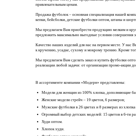
привлекательным ценам.
Продажа футболок – основная специализация нашей компан
кепки, бейсболки, детские футболки оптом, штаны и шорт
Мы предлагаем Вам приобрести продукцию мелким и круп
предложить максимально выгодные условия совершения за
Качество наших изделий для нас на первом месте. У нас 
к кручению, усадке, сухому и мокрому трению. Кроме то
Мы предлагаем Вам сделать заказ и купить футболки опто
реализации любой задачи: от организации промо-акции д
В ассортименте компании «Модерн» представлены:
Модели для женщин из 100% хлопка, дополняющие баз
Женские модели стрейч – 19 цветов, 6 размеров;
Мужские футболки в 26 цветах и 8 размерах из хлопка 
Огромный выбор детских моделей: 15 цветов в 6-ти раз
Худи оптом.
Хлопок худи.