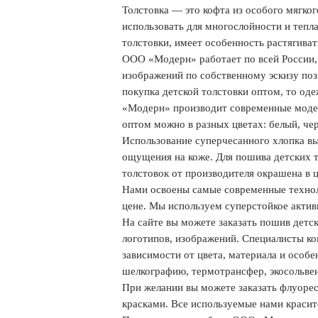
Толстовка — это кофта из особого мягког
использовать для многослойности и тепла
толстовки, имеет особенность растягиват
ООО «Модерн» работает по всей России, 
изображений по собственному эскизу поз
покупка детской толстовки оптом, то од
«Модерн» производит современные модел
оптом можно в разных цветах: белый, че
Использование суперчесанного хлопка вы
ощущения на коже. Для пошива детских т
толстовок от производителя окрашена в ц
Нами освоены самые современные технол
цене. Мы используем суперстойкое актив
На сайте вы можете заказать пошив детс
логотипов, изображений. Специалисты ко
зависимости от цвета, материала и особ
шелкографию, термотрансфер, экосольве
При желании вы можете заказать флуоре
красками. Все используемые нами краси