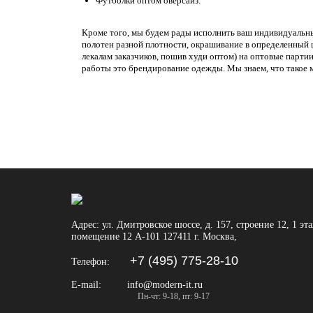
Футболки оптом оверсайз.
Кроме того, мы будем рады исполнить ваш индивидуальн
полотен разной плотности, окрашивание в определенный 
лекалам заказчиков, пошив худи оптом) на оптовые партии
работы это брендирование одежды. Мы знаем, что такое 
Адрес:
ул. Дмитровское шоссе, д. 157, строение 12, 1 эт
помещение 12 А-101
127411
г. Москва
,
+7 (495) 775-28-10
Телефон:
E-mail:
info@modern-it.ru
Пн-чт: 9-18, пт: 9-17