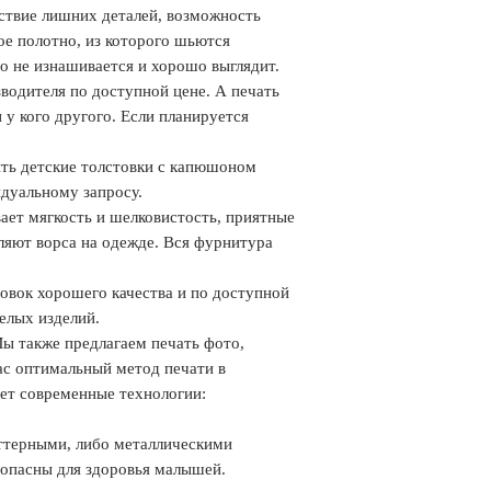
тствие лишних деталей, возможность
ое полотно, из которого шьются
го не изнашивается и хорошо выглядит.
водителя по доступной цене. А печать
у кого другого. Если планируется
ть детские толстовки с капюшоном
идуальному запросу.
ает мягкость и шелковистость, приятные
ляют ворса на одежде. Вся фурнитура
овок хорошего качества и по доступной
елых изделий.
ы также предлагаем печать фото,
ас оптимальный метод печати в
ет современные технологии:
ттерными, либо металлическими
зопасны для здоровья малышей.