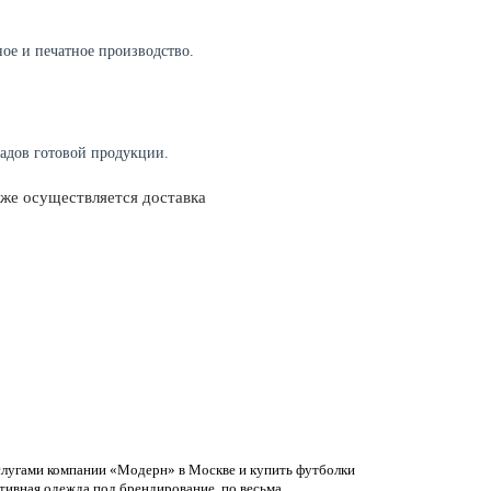
ое и печатное производство.
ладов готовой продукции.
кже осуществляется доставка
услугами компании «Модерн» в Москве и купить футболки
ативная одежда под брендирование. по весьма